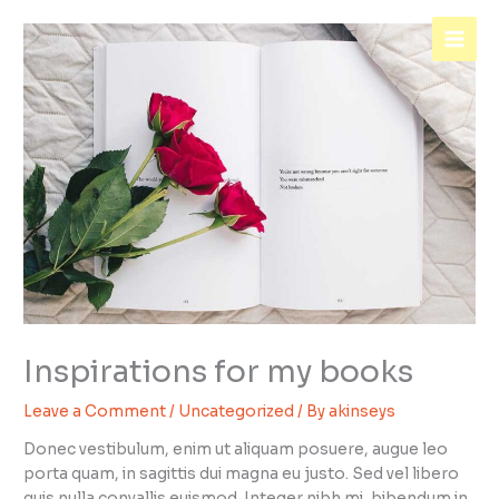
Skip
to
content
Inspirations for my books
Leave a Comment
/
Uncategorized
/ By
akinseys
Donec vestibulum, enim ut aliquam posuere, augue leo
porta quam, in sagittis dui magna eu justo. Sed vel libero
quis nulla convallis euismod. Integer nibh mi, bibendum in